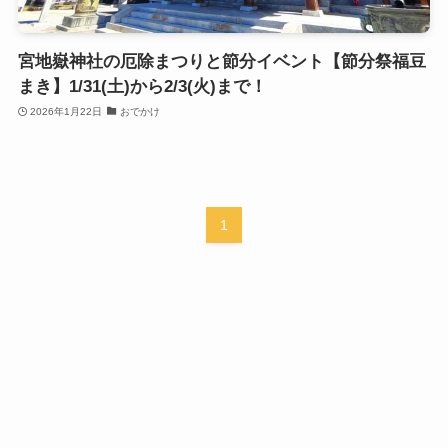
宮地嶽神社の厄除まつりと節分イベント【節分祭福豆
まき】1/31(土)から2/3(火)まで！
2026年1月22日
おでかけ
1