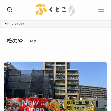
ホーム
松のや
松のや
– tag –