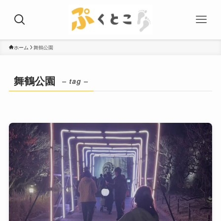
ホーム
舞鶴公園
舞鶴公園
– tag –