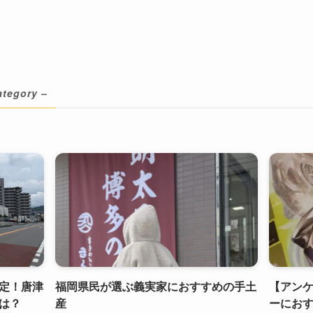
ategory –
定！唐津
福岡県民が選ぶ義実家におすすめの手土
【アン
は？
産
ーにお