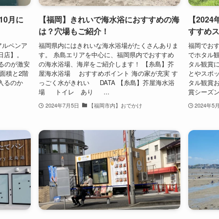
10月に
【福岡】きれいで海水浴におすすめの海
【202
は？穴場もご紹介！
すすめ
アルペンア
福岡県内にはきれいな海水浴場がたくさんありま
福岡でお
日店】。
す。 糸島エリアを中心に、福岡県内でおすすめ
でホタル観
るのが激安
の海水浴場、海岸をご紹介します！ 【糸島】芥
タル観賞
面積と2階
屋海水浴場 おすすめポイント 海の家が充実 す
とやスポッ
入るのか
っごく水がきれい DATA 【糸島】芥屋海水浴
タル観賞お
場 トイレ あり ...
賞シーズンは
2024年7月5日
【福岡市内】おでかけ
2024年5