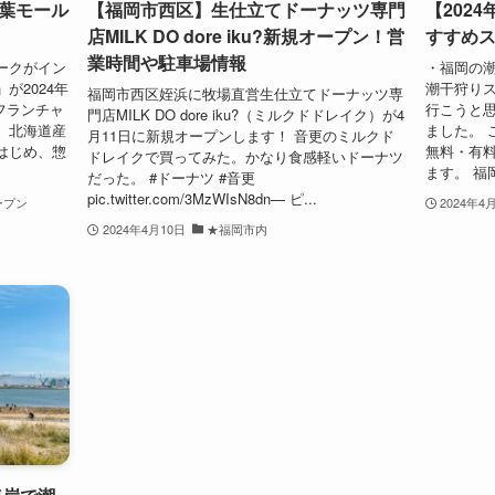
葉モール
【福岡市西区】生仕立てドーナッツ専門
【202
店MILK DO dore iku?新規オープン！営
すすめ
業時間や駐車場情報
ークがイン
・福岡の
が2024年
潮干狩りス
福岡市西区姪浜に牧場直営生仕立てドーナッツ専
フランチャ
行こうと
門店MILK DO dore iku?（ミルクドドレイク）が4
、北海道産
ました。 
月11日に新規オープンします！ 音更のミルクド
はじめ、惣
無料・有
ドレイクで買ってみた。かなり食感軽いドーナツ
ます。 福岡
だった。 #ドーナツ #音更
pic.twitter.com/3MzWIsN8dn— ピ...
ープン
2024年4
2024年4月10日
★福岡市内