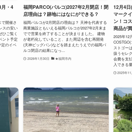
3月・4
福岡PARCO(パルコ)2027年2月閉店！閉
12月4日
店理由は？跡地にはなにができる？
マーク
ン！コ
レスで開催さ
福岡パルコが2月閉店の理由は？ 天神を代表する
商品が
レスの安い
商業施設ともいえる福岡パルコが2027年2月末ま
ぜひご覧く
でで営業を終了することが決まりました。 建物
2025年
イベント予定
が老朽化していること、また周辺を含む再開発
COSTG
予定のイベ
(天神ビッグバン)などを踏まえたうえでの福岡パ
ストゴー
ルコ閉店の結果になっ...
扱うセレク
会費を支
2026年1月30日
★福岡市内
入できる量
2025年1