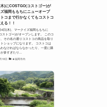
(木)にCOSTGO(コストゴー)が
イズ福岡ももちにニューオープ
ストコまで行かなくてもコストコ
買える！！
12月4日(木)、マークイズ福岡ももちに
O(コストゴー)がオープンします。 このコ
は、その名の通りコストコの商品を取り
トショップになります。 コストコは
払わなければならなかったり、一度に購
が多すぎたり...
1月18日
★福岡市内