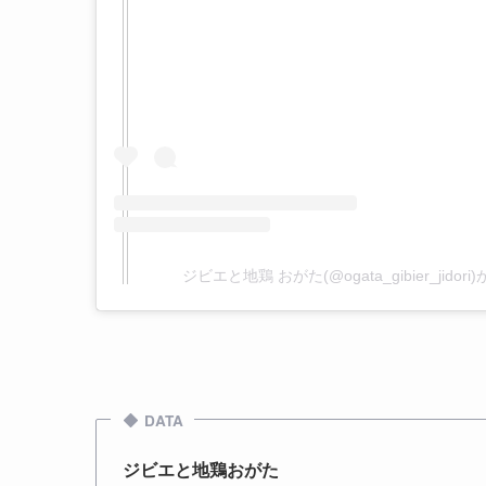
ジビエと地鶏 おがた(@ogata_gibier_jido
DATA
ジビエと地鶏おがた