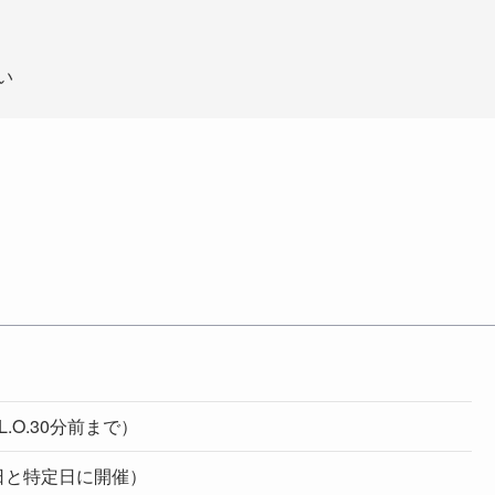
い
L.O.30分前まで）
日と特定日に開催）