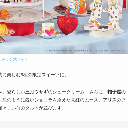
引用：公式サイト
共に楽しむ6種の限定スイーツに。
や、愛らしい
三月ウサギ
のシュークリーム。さらに、
帽子屋
の
判決のように鋭いショコラを添えた真紅のムース、
アリス
のブ
瑞々しい苺のタルトが並びます。